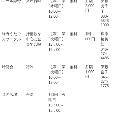
コール緑野
女声合唱
【第1、第
無料
月額
安藤
2,000
3水曜日】
眞千
円
10:00～
子
12:00
090-
5343-
1000
緑野うたご
抒情歌を
【第1、第
無料
1回
松原
えサークル
中心に全
3火曜日】
600円
路美
員で合唱
13：00～
郎
046-
16：00
274-
4496
吟龍会
詩吟
【第1、第
無料
月額
伊藤
1,000
3火曜日】
直子
円
046-
10:00～
274-
13:00
1775
音の広場
合唱
月1回 火
曜日
13：00～
15：00