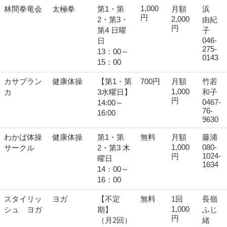
1,000
林間拳竜会
太極拳
第1・第
月額
浜
円
2,000
2・第3・
由紀
円
第4 日曜
子
046-
日
275-
13：00～
0143
15：00
カサブラン
健康体操
【第1・第
700円
月額
竹若
1,000
カ
3水曜日】
和子
円
0467-
14:00～
76-
16:00
9630
わかば体操
健康体操
第1・第
無料
月額
藤浦
1,000
080-
サークル
2・第3 木
1024-
円
曜日
1634
14：00～
16：00
スタイリッ
ヨガ
【不定
無料
1回
長嶺
1,000
シュ ヨガ
期】
ふじ
円
（月2回）
緒