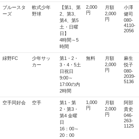
2,000
ブルースタ
軟式少年
【第1、第
月額
小澤
円
2,000
ーズ
野球
2、第3、
健司
円
080-
第4、第5
4110-
土・日曜
2056
日】
4時間～5
時間
緑野FC
少年サッ
第1・2・
無料
月額
麻生
2,000
カー
3・4・5土
悦子
円
080-
日祝日
2039-
9:00～
5136
17:00の内
2時間
1,000
空手同好会
空手
第1・第
月額
阿部
円
2,000
2・第3・
貴史
円
046-
第4 金曜
263-
日
1125
16：00～
20：00