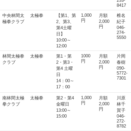
293-
8417
1,000
中央林間太
太極拳
【第1、第
月額
椎名
円
2,000
極拳クラブ
2、第3、
紀子
円
046-
第4土曜
274-
日】
5550
10:00～
12:00
1000
林間太極拳
太極拳
第1・第
月額
片岡
円
2,000
クラブ
2・第3・
春樹
円
090-
第4 土曜
5772-
日
7301
14：00～
17：00
1,000
南林間太極
太極拳
第2・第4
月額
川原
円
2,000
拳クラブ
金曜日
林千
円
13:00～
賀子
15:00
046-
272-
8782