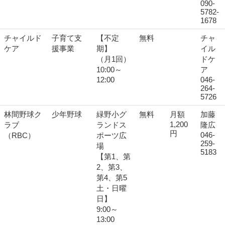
090-
5782-
1678
チャイルド
子育て支
【不定
無料
チャ
ケア
援事業
期】
イル
（月1回）
ドケ
10:00～
ア
12:00
046-
264-
5726
林間野球ク
少年野球
緑野小グ
無料
月額
加藤
1,200
ラブ
ランドス
隆広
円
046-
（RBC）
ポーツ広
259-
場
5183
【第1、第
2、第3、
第4、第5
土・日曜
日】
9:00～
13:00