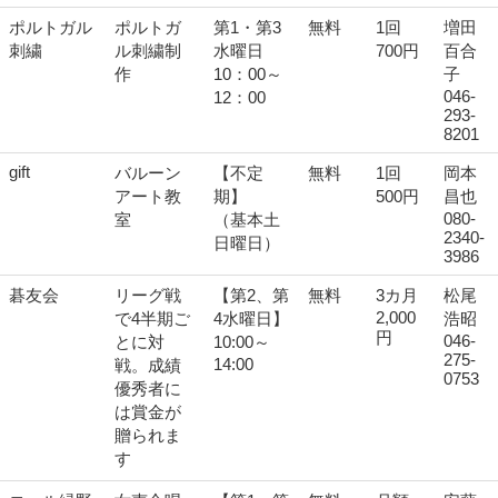
ポルトガル
ポルトガ
第1・第3
無料
1回
増田
刺繍
ル刺繍制
水曜日
700円
百合
作
10：00～
子
046-
12：00
293-
8201
gift
バルーン
【不定
無料
1回
岡本
アート教
期】
500円
昌也
080-
室
（基本土
2340-
日曜日）
3986
碁友会
リーグ戦
【第2、第
無料
3カ月
松尾
2,000
で4半期ご
4水曜日】
浩昭
円
046-
とに対
10:00～
275-
14:00
戦。成績
0753
優秀者に
は賞金が
贈られま
す