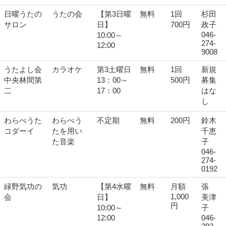
日曜うたの
うたの会
【第3日曜
無料
1回
杉田
サロン
日】
700円
政子
046-
10:00～
274-
12:00
9008
うたよし会
カラオケ
第3土曜日
無料
1回
新規
中央林間第
13：00～
500円
募集
二
17：00
はな
し
わらべうた
わらべう
不定期
無料
200円
鈴木
コダーイ
たを用い
千恵
た音楽
子
046-
274-
0192
緑野気功の
気功
【第4水曜
無料
月額
張
1,000
会
日】
美津
円
10:00～
子
12:00
046-