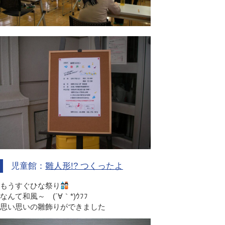
児童館：
雛人形!? つくったよ
もうすぐひな祭り
なんて和風～ (´∀｀*)ｳﾌﾌ
思い思いの雛飾りができました