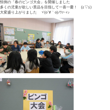
恒例の「春のビンゴ大会」を開催しました
多くの児童が欲しい景品を目指して一喜一憂！ (≧▽≦)
大変盛り上がりました ヾ(o´∀｀o)ﾉﾜｧｰｨ♪