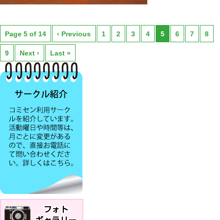
Page 5 of 14
‹ Previous
1
2
3
4
5
6
7
8
9
Next ›
Last »