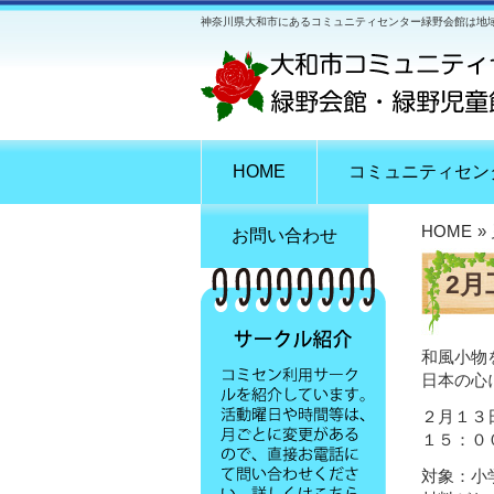
神奈川県大和市にあるコミュニティセンター緑野会館は地
HOME
コミュニティセン
HOME
»
お問い合わせ
2月
和風小物
日本の心
２月１３
１５：０
対象：小