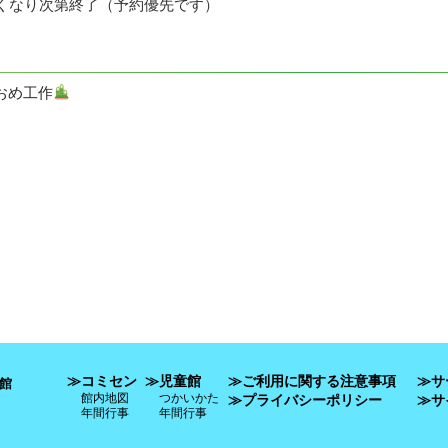
くなり次第終了（予約優先です）
おめ工作
≫コミセン
≫児童館
≫ご利用に関する注意事項
≫サ
館
館内地図
つかいかた
≫プライバシーポリシー
≫サ
年間行事
年間行事