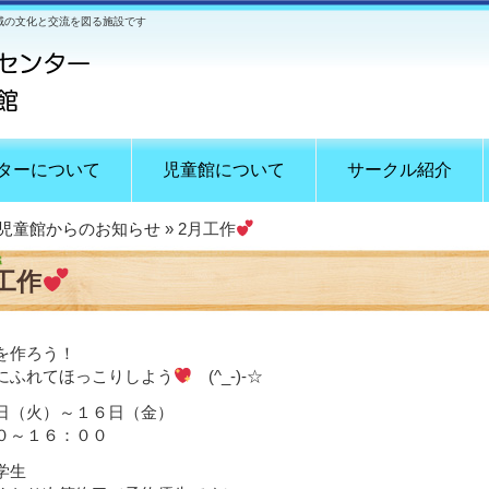
域の文化と交流を図る施設です
ターについて
児童館について
サークル紹介
児童館からのお知らせ
» 2月工作
工作
を作ろう！
にふれてほっこりしよう
(^_-)-☆
日（火）～１６日（金）
０～１６：００
学生