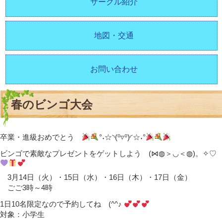
サークル紹介
地図・交通
お問い合わせ
春のビンゴ大会
卒業・進級おめでとう
°˖☆◝(⁰▿⁰)◜☆˖°
ビンゴで素敵なプレゼントをゲットしよう (⋈◍＞◡＜◍)。✧♡
・
3月14日（火）・15日（水）・16日（木）・17日（金）
・
ごご3時～4時
1日10名限定なので予約してね (^^♪
対象：小学生