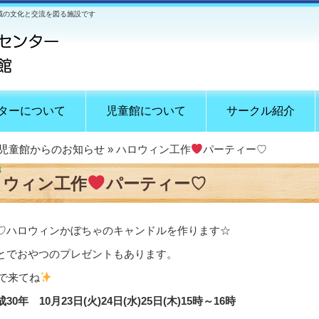
域の文化と交流を図る施設です
ターについて
児童館について
サークル紹介
児童館からのお知らせ
» ハロウィン工作
パーティー♡
ロウィン工作
パーティー♡
♡ハロウィンかぼちゃのキャンドルを作ります☆
とでおやつのプレゼントもあります。
で来てね
0年 10月23日(火)24日(水)25日(木)15時～16時