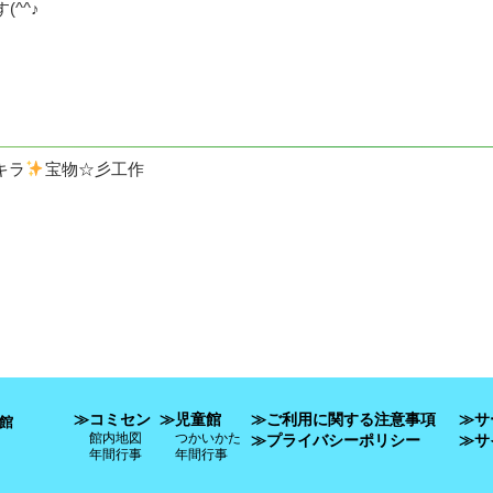
(^^♪
キラ
宝物☆彡工作
≫コミセン
≫児童館
≫ご利用に関する注意事項
≫サ
館
館内地図
つかいかた
≫プライバシーポリシー
≫サ
年間行事
年間行事