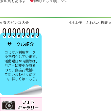
参加賞もあるよ
(⋈◍＞◡＜◍)。✧♡
«
春のビンゴ大会
4月工作 ふわふわ桜餅
»