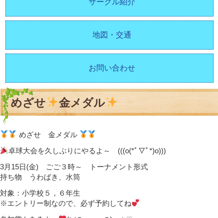
サークル紹介
地図・交通
お問い合わせ
めざせ
金メダル
めざせ 金メダル
卓球大会を久しぶりにやるよ～ (((o(*ﾟ▽ﾟ*)o)))
3月15日(金) ごご３時～ トーナメント形式
持ち物 うわばき、水筒
対象：小学校５，６年生
※エントリー制なので、必ず予約してね