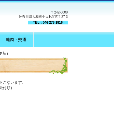
〒242-0008
神奈川県大和市中央林間西4-27-3
TEL：046-276-1816
地図・交通
日更新）
おこないます。
受付順）