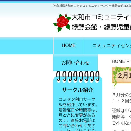
神奈川県大和市にあるコミュニティセンター緑野会館は地
HOME
コミュニティセン
HOME
»
お問い合わせ
2月
３月分の
１・２回
証紙は申
発熱等、
ご不明な