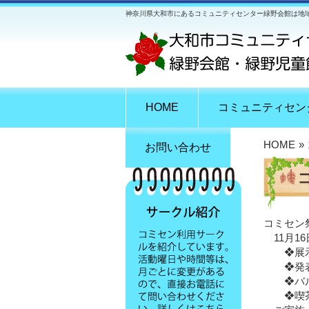
神奈川県大和市にあるコミュニティセンター緑野会館は地
HOME
コミュニティセン
HOME
»
お問い合わせ
コミセン
11月16日
❖展示1
❖発表1
❖バル
❖喫茶 