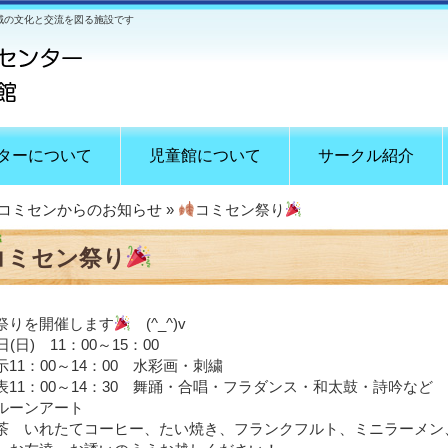
域の文化と交流を図る施設です
ターについて
児童館について
サークル紹介
コミセンからのお知らせ
»
コミセン祭り
コミセン祭り
祭りを開催します
(^_^)v
(日) 11：00～15：00
1：00～14：00 水彩画・刺繍
1：00～14：30 舞踊・合唱・フラダンス・和太鼓・詩吟など
ーンアート
いれたてコーヒー、たい焼き、フランクフルト、ミニラーメン、ワ