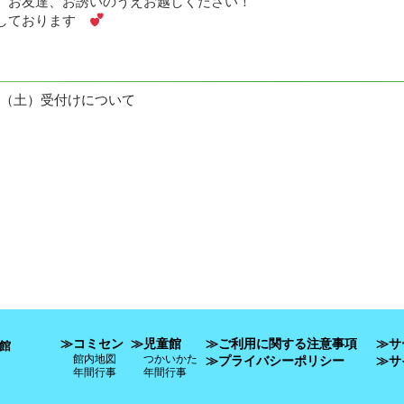
お友達、お誘いのうえお越しください！
しております
1日（土）受付けについて
≫コミセン
≫児童館
≫ご利用に関する注意事項
≫サ
館
館内地図
つかいかた
≫プライバシーポリシー
≫サ
年間行事
年間行事