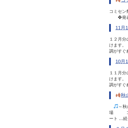
コ
コミセン
❖発表1
11
１２月分
けます。
調がすぐ
10
１１月分
けます。
調がすぐ
秋
～秋
場 コ
ート …
続