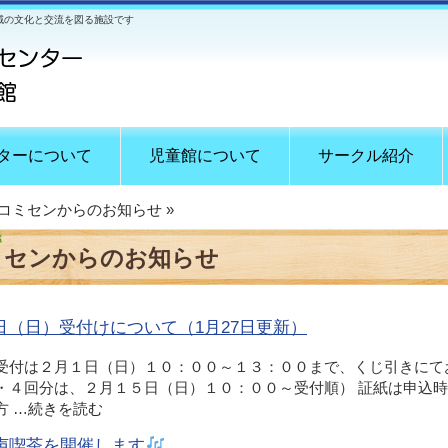
域の文化と交流を図る施設です
ターについて
児童館について
サークル紹介
コミセンからのお知らせ
»
ミセンからのお知らせ
1日（日）受付けについて（1月27日更新）
受付は２月１日（日）１０：００～１３：００まで、くじ引きにて
・４回分は、２月１５日（日）１０：００～受付順） 証紙は申込時
方 …
続きを読む
声喫茶を開催します