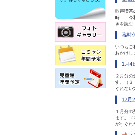
歌声喫茶
時 令和
きを読む
臨時
いつもご
おかけし
1月
２月分の
す。（３
ぐれない
12
１月分の
ます。（
がすぐれ