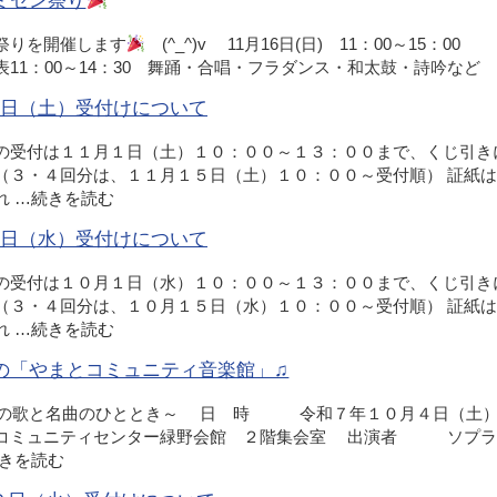
ミセン祭り
祭りを開催します
(^_^)v 11月16日(日) 11：00～15：0
1：00～14：30 舞踊・合唱・フラダンス・和太鼓・詩吟など
月1日（土）受付けについて
の受付は１１月１日（土）１０：００～１３：００まで、くじ引き
（３・４回分は、１１月１５日（土）１０：００～受付順） 証紙は
れ …
続きを読む
月1日（水）受付けについて
の受付は１０月１日（水）１０：００～１３：００まで、くじ引き
（３・４回分は、１０月１５日（水）１０：００～受付順） 証紙は
れ …
続きを読む
の「やまとコミュニティ音楽館」♫
の歌と名曲のひととき～ 日 時 令和７年１０月４日（土） 開
ミュニティセンター緑野会館 ２階集会室 出演者 
きを読む