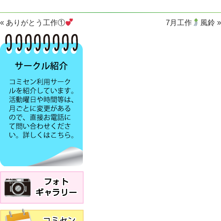
«
ありがとう工作①
7月工作
風鈴
»